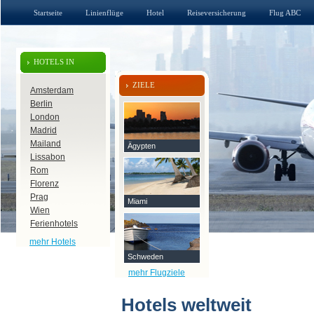
Startseite
Linienflüge
Hotel
Reiseversicherung
Flug ABC
HOTELS IN
ZIELE
Amsterdam
Berlin
London
Madrid
Mailand
Ägypten
Lissabon
Rom
Florenz
Prag
Miami
Wien
Ferienhotels
mehr Hotels
Schweden
mehr Flugziele
Hotels weltweit